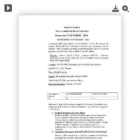
1
/
3