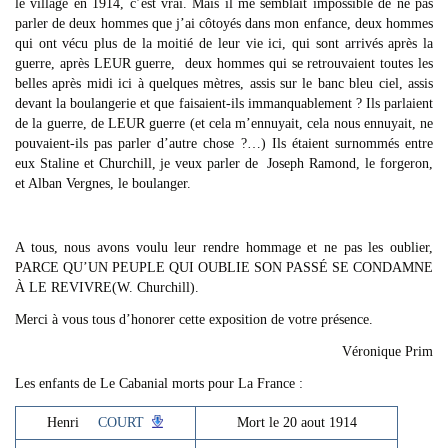
le village en 1914, c’est vrai. Mais il me semblait impossible de ne pas
parler de deux hommes que j’ai côtoyés dans mon enfance, deux hommes
qui ont vécu plus de la moitié de leur vie ici, qui sont arrivés après la
guerre, après LEUR guerre, deux hommes qui se retrouvaient toutes les
belles après midi ici à quelques mètres, assis sur le banc bleu ciel, assis
devant la boulangerie et que faisaient-ils immanquablement ? Ils parlaient
de la guerre, de LEUR guerre (et cela m’ennuyait, cela nous ennuyait, ne
pouvaient-ils pas parler d’autre chose ?…) Ils étaient surnommés entre
eux Staline et Churchill, je veux parler de Joseph Ramond, le forgeron,
et Alban Vergnes, le boulanger.
A tous, nous avons voulu leur rendre hommage et ne pas les oublier,
PARCE QU’UN PEUPLE QUI OUBLIE SON PASSÉ SE CONDAMNE
À LE REVIVRE(W. Churchill).
Merci à vous tous d’honorer cette exposition de votre présence.
Véronique Prim
Les enfants de Le Cabanial morts pour La France :
Henri
COURT
Mort le 20 aout 1914