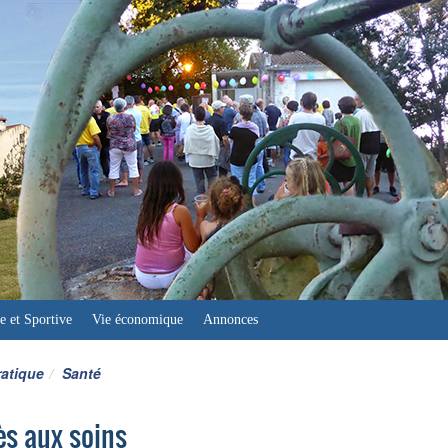
e et Sportive
Vie économique
Annonces
ratique
Santé
ès aux soins