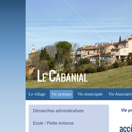
Le Cabanial
Le village
Vie pratique
Vie municipale
Vie Associativ
Vie p
Démarches administratives
Ecole / Petite enfance
acc