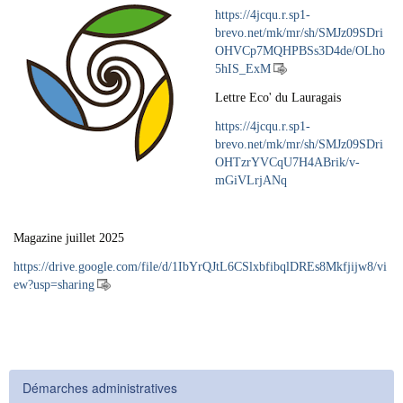
https://4jcqu.r.sp1-
brevo.net/mk/mr/sh/SMJz09SDri
OHVCp7MQHPBSs3D4de/OLho
5hIS_ExM
Lettre Eco' du Lauragais
https://4jcqu.r.sp1-
brevo.net/mk/mr/sh/SMJz09SDri
OHTzrYVCqU7H4ABrik/v-
mGiVLrjANq
Magazine juillet 2025
https://drive.google.com/file/d/1IbYrQJtL6CSlxbfibqlDREs8Mkfjijw8/vi
ew?usp=sharing
Démarches administratives