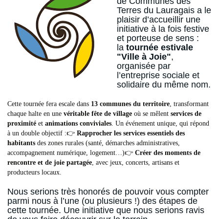
de Communes des
Terres du Lauragais a le
plaisir d’accueillir une
initiative à la fois festive
et porteuse de sens :
la
tournée estivale
"Ville à Joie"
,
organisée par
l’entreprise sociale et
solidaire du même nom.
Cette tournée fera escale dans
13 communes du territoire
, transformant
chaque halte en une
véritable fête de village
où se mêlent
services de
proximité
et
animations conviviales
. Un événement unique, qui répond
à un double objectif :👉
Rapprocher les services essentiels des
habitants
des zones rurales (santé, démarches administratives,
accompagnement numérique, logement…)👉
Créer des moments de
rencontre et de joie partagée
, avec jeux, concerts, artisans et
producteurs locaux.
Nous serions très honorés de pouvoir vous compter
parmi nous à l’une (ou plusieurs !) des étapes de
cette tournée. Une initiative que nous serions ravis