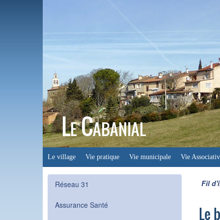
Le Cabanial
Le village
Vie pratique
Vie municipale
Vie Associativ
Fil d'
Réseau 31
Assurance Santé
Le b