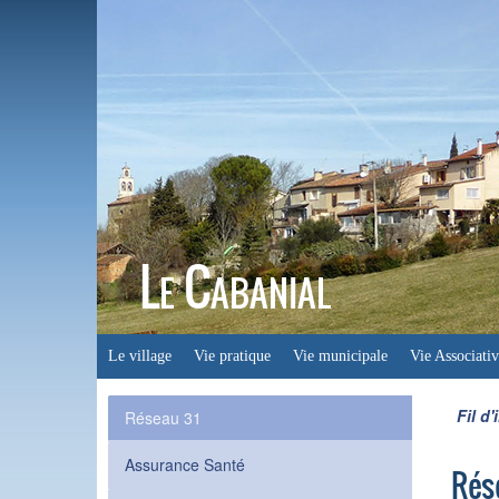
Le Cabanial
Le village
Vie pratique
Vie municipale
Vie Associativ
Fil d'
Réseau 31
Assurance Santé
Rés