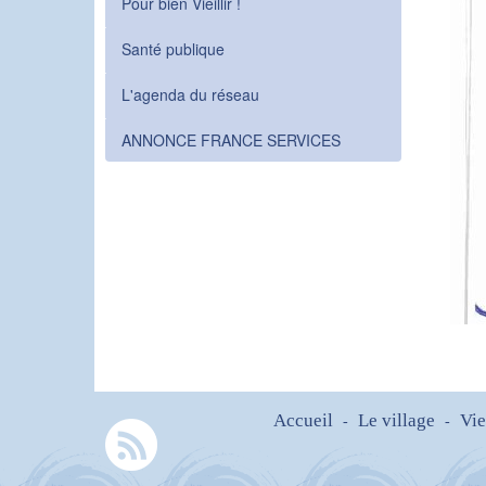
Pour bien Vieillir !
Santé publique
L'agenda du réseau
ANNONCE FRANCE SERVICES
Accueil
Le village
Vie
-
-