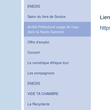
ENEDIS
Salon du livre de Sorèze
Lien 
Arrêté Préfectoral usage de l'eau
http
dans la Haute-Garonne
Offre d'emploi
Concert
Le numérique éthique tour
Les compagnons
ENEDIS
VIDE TA CHAMBRE
La Recyclante