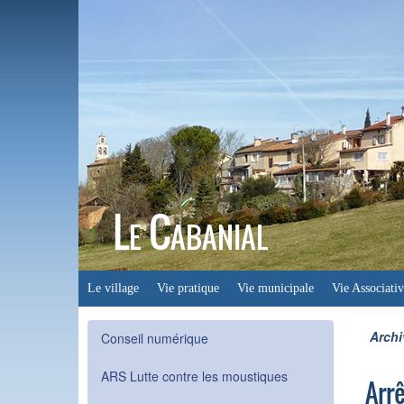
Le Cabanial
Le village
Vie pratique
Vie municipale
Vie Associativ
Archi
Conseil numérique
ARS Lutte contre les moustiques
Arr