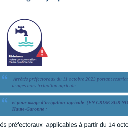
Arrêtés préfectoraux du 11 octobre 2023 portant restric
usages hors irrigation agricole
et
pour usage d'irrigation agricole (EN CRISE SUR N
Haute-Garonne :
és préfectoraux applicables à partir du 14 oct