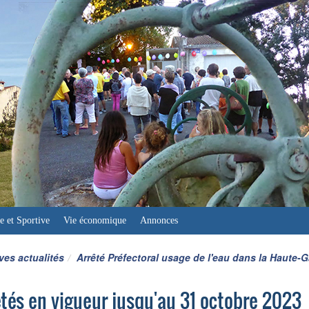
e et Sportive
Vie économique
Annonces
ves actualités
Arrêté Préfectoral usage de l'eau dans la Haute-
êtés en vigueur jusqu'au 31 octobre 2023