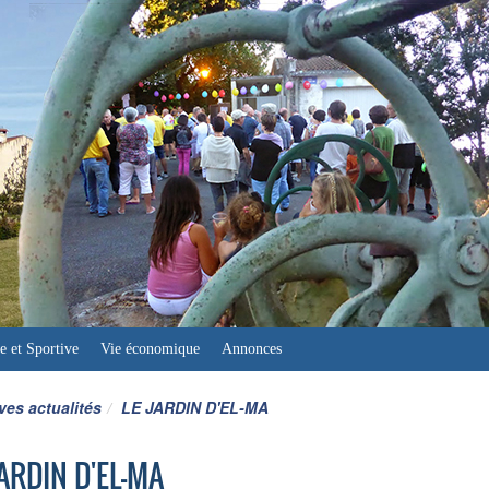
e et Sportive
Vie économique
Annonces
ves actualités
LE JARDIN D'EL-MA
JARDIN D'EL-MA